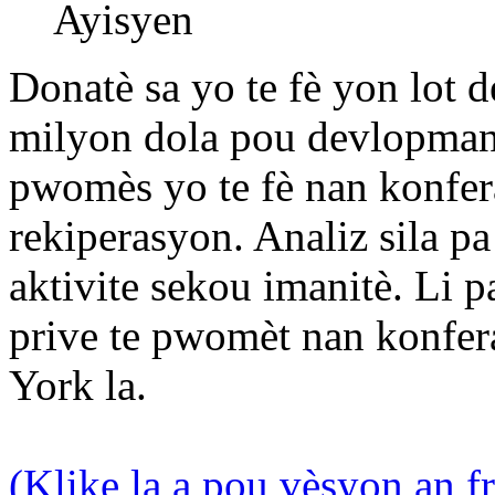
Ayisyen
Donatè sa yo te fè yon lot
milyon dola pou devlopman 
pwomès yo te fè nan konfe
rekiperasyon. Analiz sila p
aktivite sekou imanitè. Li 
prive te pwomèt nan konfer
York la.
(Klike la a pou vèsyon an fr