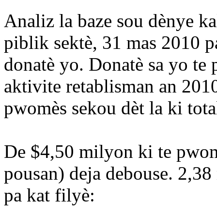
Analiz la baze sou dènye k
piblik sektè, 31 mas 2010 
donatè yo. Donatè sa yo te
aktivite retablisman an 2010
pwomès sekou dèt la ki tota
De $4,50 milyon ki te pwom
pousan) deja debouse. 2,38 
pa kat filyè: