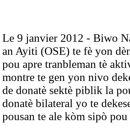
Le 9 janvier 2012 - Biwo 
an Ayiti (OSE) te fè yon dè
pou apre tranbleman tè akti
montre te gen yon nivo deke
de donatè sektè piblik la p
donatè bilateral yo te dekes
pousan te ale kòm sipò pou 