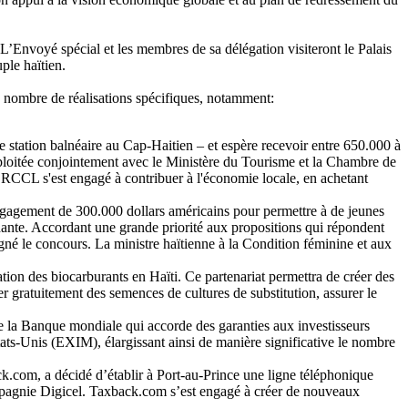
 L’Envoyé spécial et les membres de sa délégation visiteront le Palais
ple haïtien.
n nombre de réalisations spécifiques, notamment:
tation balnéaire au Cap-Haitien – et espère recevoir entre 650.000 à
exploitée conjointement avec le Ministère du Tourisme et la Chambre de
, RCCL s'est engagé à contribuer à l'économie locale, en achetant
engagement de 300.000 dollars américains pour permettre à de jeunes
dante. Accordant une grande priorité aux propositions qui répondent
gné le concours. La ministre haïtienne à la Condition féminine et aux
ation des biocarburants en Haïti. Ce partenariat permettra de créer des
r gratuitement des semences de cultures de substitution, assurer le
e la Banque mondiale qui accorde des garanties aux investisseurs
ats-Unis (EXIM), élargissant ainsi de manière significative le nombre
ck.com, a décidé d’établir à Port-au-Prince une ligne téléphonique
ompagnie Digicel. Taxback.com s’est engagé à créer de nouveaux