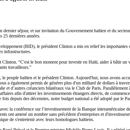
dernier séjour, et sur invitation du Gouvernement haïtien et du secteur
es 25 dernières années.
loppement (BID), le président Clinton a mis en relief les importantes o
es infrastructures.
 Clinton. “C'est le bon moment pour investir en Haïti, aider à bâtir un vo
nts travailleurs.”
 le peuple haïtien et le président Clinton. Aujourd'hui, nous avons accueil
 nous a également permis de générer plus d'un milliard de dollars à trave
lie et d’autres créanciers bilatéraux via le Club de Paris. Parallèlement 
aires afin d'attirer les investissements étrangers directs, de commencer
e fois depuis des décennies, notre budget national a été adopté par le Par
e avec la conférence sur l’investissement de la Banque interaméricaine
ts ont amené un nombre sans précédent d'entreprises et d'investisseurs 
nique de s'entretenir avec leurs homologues haïtiens.
en René Préval et le Premier ministre Michèle Pierre-Louis. Il a réitéré