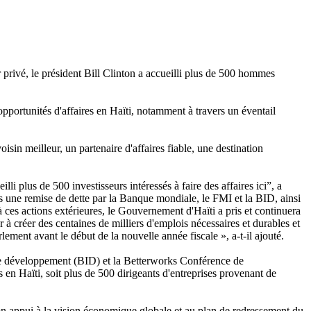
 privé, le président Bill Clinton a accueilli plus de 500 hommes
pportunités d'affaires en Haïti, notamment à travers un éventail
isin meilleur, un partenaire d'affaires fiable, une destination
li plus de 500 investisseurs intéressés à faire des affaires ici”, a
rs une remise de dette par la Banque mondiale, le FMI et la BID, ainsi
à ces actions extérieures, le Gouvernement d'Haïti a pris et continuera
 à créer des centaines de milliers d'emplois nécessaires et durables et
lement avant le début de la nouvelle année fiscale », a-t-il ajouté.
 de développement (BID) et la Betterworks Conférence de
en Haïti, soit plus de 500 dirigeants d'entreprises provenant de
 son appui à la vision économique globale et au plan de redressement du