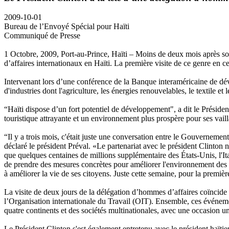
2009-10-01
Bureau de l’Envoyé Spécial pour Haïti
Communiqué de Presse
1 Octobre, 2009, Port-au-Prince, Haïti – Moins de deux mois après son 
d’affaires internationaux en Haïti. La première visite de ce genre en c
Intervenant lors d’une conférence de la Banque interaméricaine de déve
d'industries dont l'agriculture, les énergies renouvelables, le textile et l
“Haïti dispose d’un fort potentiel de développement", a dit le Président
touristique attrayante et un environnement plus prospère pour ses vailla
“Il y a trois mois, c'était juste une conversation entre le Gouvernement,
déclaré le président Préval. «Le partenariat avec le président Clinton
que quelques centaines de millions supplémentaire des États-Unis, l'Ita
de prendre des mesures concrètes pour améliorer l'environnement des aff
à améliorer la vie de ses citoyens. Juste cette semaine, pour la premièr
La visite de deux jours de la délégation d’hommes d’affaires coïncid
l’Organisation internationale du Travail (OIT). Ensemble, ces événemen
quatre continents et des sociétés multinationales, avec une occasion u
Le Président Clinton s'est également entretenu avec le président haïti