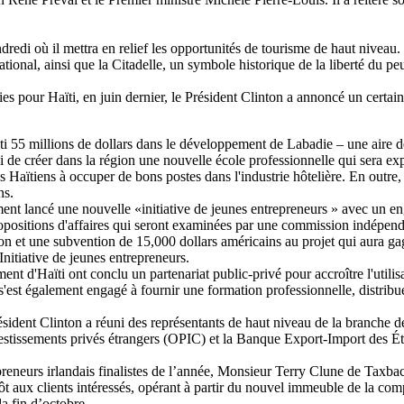
redi où il mettra en relief les opportunités de tourisme de haut niveau.
onal, ainsi que la Citadelle, un symbole historique de la liberté du peu
 pour Haïti, en juin dernier, le Président Clinton a annoncé un certai
5 millions de dollars dans le développement de Labadie – une aire de s
si de créer dans la région une nouvelle école professionnelle qui sera 
 Haïtiens à occuper de bons postes dans l'industrie hôtelière. En outre
ns.
ement lancé une nouvelle «initiative de jeunes entrepreneurs » avec un 
ropositions d'affaires qui seront examinées par une commission indépen
on et une subvention de 15,000 dollars américains au projet qui aura ga
nitiative de jeunes entrepreneurs.
nt d'Haïti ont conclu un partenariat public-privé pour accroître l'utilis
'est également engagé à fournir une formation professionnelle, distribue
sident Clinton a réuni des représentants de haut niveau de la branche d
vestissements privés étrangers (OPIC) et la Banque Export-Import des Ét
preneurs irlandais finalistes de l’année, Monsieur Terry Clune de Taxba
t aux clients intéressés, opérant à partir du nouvel immeuble de la c
a fin d’octobre.