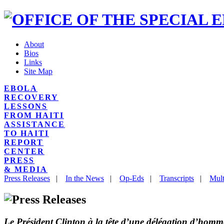
About
Bios
Links
Site Map
EBOLA
RECOVERY
LESSONS
FROM HAITI
ASSISTANCE
TO HAITI
REPORT
CENTER
PRESS
& MEDIA
Press Releases
|
In the News
|
Op-Eds
|
Transcripts
|
Mult
Le Président Clinton à la tête d’une délégation d’homme