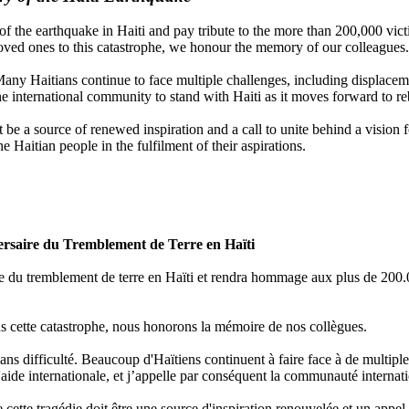
f the earthquake in Haiti and pay tribute to the more than 200,000 vic
 loved ones to this catastrophe, we honour the memory of our colleagues.
ny Haitians continue to face multiple challenges, including displacemen
the international community to stand with Haiti as it moves forward to re
e a source of renewed inspiration and a call to unite behind a vision fo
 Haitian people in the fulfilment of their aspirations.
ersaire du Tremblement de Terre en Haïti
e du tremblement de terre en Haïti et rendra hommage aux plus de 200.0
ns cette catastrophe, nous honorons la mémoire de nos collègues.
s difficulté. Beaucoup d'Haïtiens continuent à faire face à de multiples
l'aide internationale, et j’appelle par conséquent la communauté internat
te tragédie doit être une source d'inspiration renouvelée et un appel 