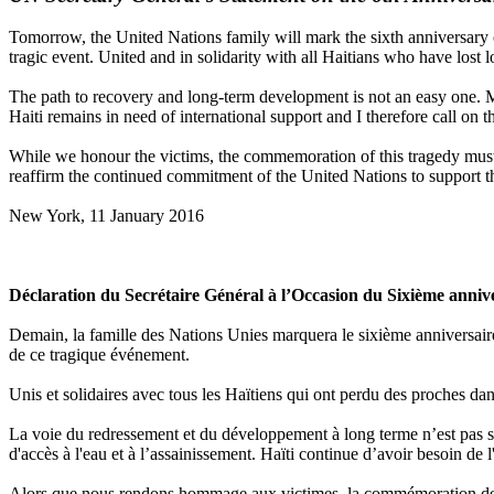
Tomorrow, the United Nations family will mark the sixth anniversary o
tragic event. United and in solidarity with all Haitians who have lost
The path to recovery and long-term development is not an easy one. Ma
Haiti remains in need of international support and I therefore call on 
While we honour the victims, the commemoration of this tragedy must b
reaffirm the continued commitment of the United Nations to support the
New York, 11 January 2016
Déclaration du Secrétaire Général à l’Occasion du Sixième anniv
Demain, la famille des Nations Unies marquera le sixième anniversair
de ce tragique événement.
Unis et solidaires avec tous les Haïtiens qui ont perdu des proches da
La voie du redressement et du développement à long terme n’est pas san
d'accès à l'eau et à l’assainissement. Haïti continue d’avoir besoin de 
Alors que nous rendons hommage aux victimes, la commémoration de cet