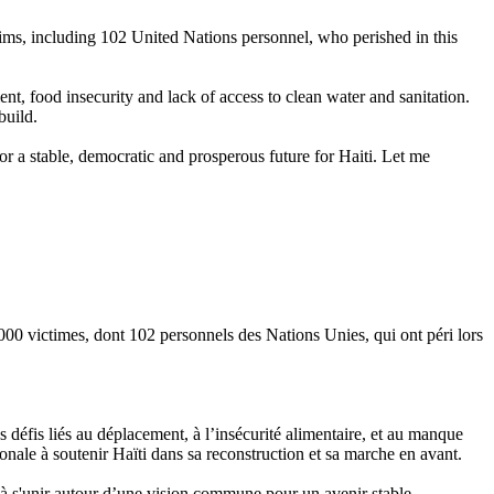
tims, including 102 United Nations personnel, who perished in this
t, food insecurity and lack of access to clean water and sanitation.
build.
r a stable, democratic and prosperous future for Haiti. Let me
00 victimes, dont 102 personnels des Nations Unies, qui ont péri lors
 défis liés au déplacement, à l’insécurité alimentaire, et au manque
ionale à soutenir Haïti dans sa reconstruction et sa marche en avant.
à s'unir autour d’une vision commune pour un avenir stable,