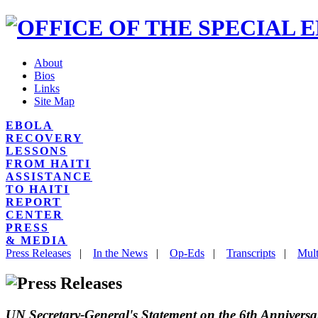
About
Bios
Links
Site Map
EBOLA
RECOVERY
LESSONS
FROM HAITI
ASSISTANCE
TO HAITI
REPORT
CENTER
PRESS
& MEDIA
Press Releases
|
In the News
|
Op-Eds
|
Transcripts
|
Mult
UN Secretary-General's Statement on the 6th Anniversa